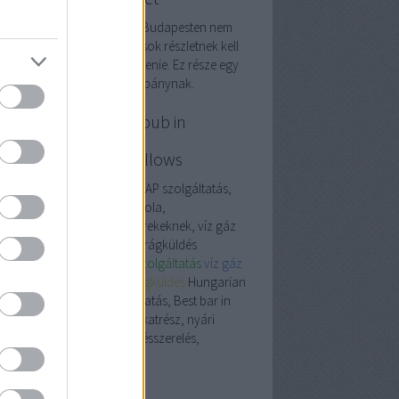
oogle keresőoptimalizálás Budapesten nem
 egyszerű feladat. Nagyon sok részletnek kell
yon harmónikusan összeillenie. Ez része egy
plex online marketing kampánynak.
P szolgáltatás, Best pub in
dapest, autósiskola,
tóalkatrész, down pillows
garian down comforters, EAP szolgáltatás,
t pub in Budapest, autósiskola,
óalkatrész, nyári tábor gyerekeknek, víz gáz
sszerelés, személyi edző, virágküldés
garian down pillows
Eap szolgáltatás
víz gáz
sszerelő
személyi edző
virágküldés
Hungarian
n comforters, EAP szolgáltatás, Best bar in
apest, autósiskola, autóalkatrész, nyári
or gyerekeknek, víz gáz fűtésszerelés,
mélyi edző, virágküldés