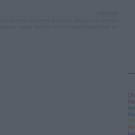
Szólj hozzá!
vércukormérő
HP scanjet
stabilo toll
halogén izzó
ventilátor
ószivacs
zacskó
nokia 5.4
amit a mobiltelefonokról tudni kell
On
Ke
ke
Ke
ke
Ke
ke