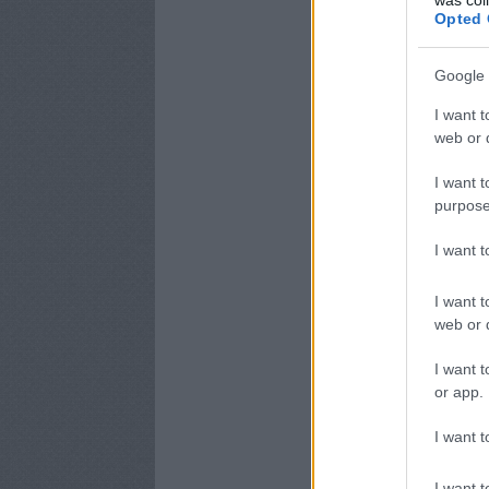
Opted 
Google 
I want t
web or d
I want t
purpose
I want 
I want t
web or d
I want t
or app.
I want t
I want t