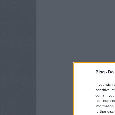
Blog -
Do 
If you wish 
sensitive in
confirm you
continue se
information 
further disc