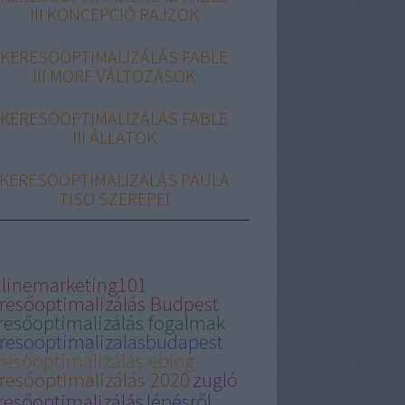
III KONCEPCIÓ RAJZOK
KERESŐOPTIMALIZÁLÁS FABLE
III MORF VÁLTOZÁSOK
KERESŐOPTIMALIZÁLÁS FABLE
III ÁLLATOK
KERESŐOPTIMALIZÁLÁS PAULA
TISO SZEREPEI
linemarketing101
resőoptimalizálás Budpest
resőoptimalizálás fogalmak
resooptimalizalasbudapest
resőoptimalizálás eblog
resőoptimalizálás 2020
zugló
resőoptimalizálás
lépésről