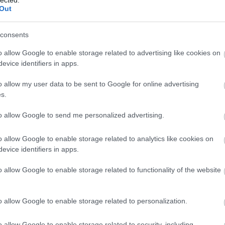
Out
A G
egy
consents
nag
kom
o allow Google to enable storage related to advertising like cookies on
evice identifiers in apps.
EA
Bu
o allow my user data to be sent to Google for online advertising
au
s.
Hun
to allow Google to send me personalized advertising.
Bes
aut
fűté
o allow Google to enable storage related to analytics like cookies on
hun
evice identifiers in apps.
fűté
dow
o allow Google to enable storage related to functionality of the website
Bud
táb
sze
o allow Google to enable storage related to personalization.
o allow Google to enable storage related to security, including