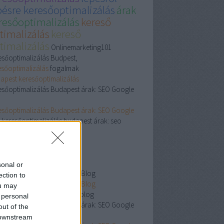
pésre keresőoptimalizálás
árak
resőoptimalizálás
kereső
timalizálás
kereső
timalizálás
Onlinemarketing101
esőoptimalizálás Budpest,
esőoptimalizálás
fogalmak
apest keresőoptimalizálás
esőoptimalizálás Budapest árak: SEO Google
esőoptimalizálás Budapest árak: SEO Google
keresőoptimalizálás budapest árak: seo
gle árai
esőoptimalizálás SEO Blog
esőoptimalizálás SEO Blog
esőoptimalizálás seo blog
sonal or
esőoptimalizálás Budapest Blog
ection to
esőoptimalizálás Budapest Blog
ou may
esőoptimalizálás budapest blog
 personal
esőoptimalizálás Budapest árak: SEO Google
out of the
 downstream