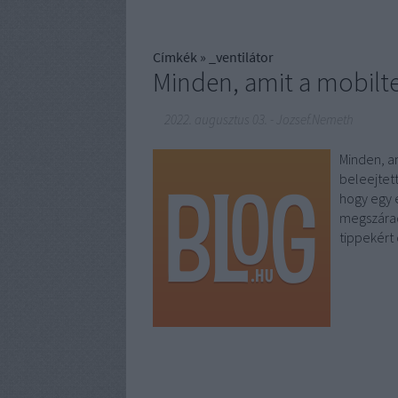
Címkék
»
_ventilátor
Minden, amit a mobilte
2022. augusztus 03.
-
Jozsef.Nemeth
Minden, am
beleejtett
hogy egy e
megszárad
tippekért