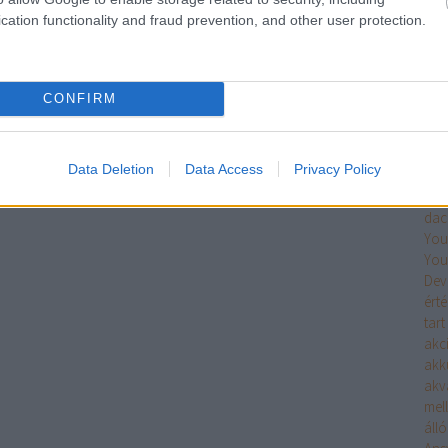
Ke
cation functionality and fraud prevention, and other user protection.
Fri
CONFIRM
Cí
Data Deletion
Data Access
Privacy Policy
3 k
abl
dac
You
You
Dev
érté
tart
akc
akk
akv
mell
áll