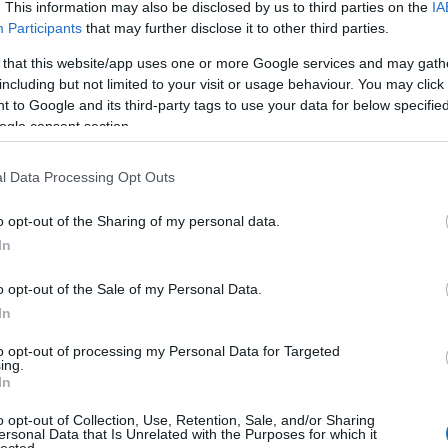
Ker
. This information may also be disclosed by us to third parties on the
IA
árai
Participants
that may further disclose it to other third parties.
goo
 that this website/app uses one or more Google services and may gath
Cik
including but not limited to your visit or usage behaviour. You may click 
Cik
 to Google and its third-party tags to use your data for below specifi
cik
ogle consent section.
Ker
Ker
Web
l Data Processing Opt Outs
Web
web
o opt-out of the Sharing of my personal data.
Wik
In
Wik
Ker
o opt-out of the Sale of my Personal Data.
Ker
In
ker
Ker
to opt-out of processing my Personal Data for Targeted
Ker
ing.
ker
In
o opt-out of Collection, Use, Retention, Sale, and/or Sharing
Go
ersonal Data that Is Unrelated with the Purposes for which it
Bu
lected.