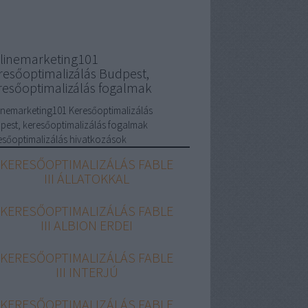
linemarketing101
resőoptimalizálás Budpest,
resőoptimalizálás fogalmak
inemarketing101 Keresőoptimalizálás
pest, keresőoptimalizálás fogalmak
esőoptimalizálás hivatkozások
KERESŐOPTIMALIZÁLÁS FABLE
III ÁLLATOKKAL
KERESŐOPTIMALIZÁLÁS FABLE
III ALBION ERDEI
KERESŐOPTIMALIZÁLÁS FABLE
III INTERJÚ
KERESŐOPTIMALIZÁLÁS FABLE