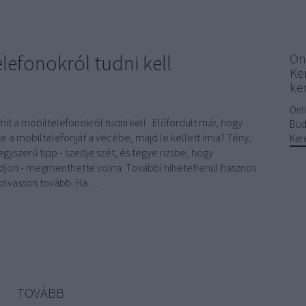
lefonokról tudni kell
On
Ke
ke
Onl
it a mobiltelefonokról tudni kell Előfordult már, hogy
Bud
e a mobiltelefonját a vécébe, majd le kellett írnia? Tény,
Ker
gyszerű tipp - szedje szét, és tegye rizsbe, hogy
jon - megmenthette volna. További hihetetlenül hasznos
 olvasson tovább. Ha…
TOVÁBB