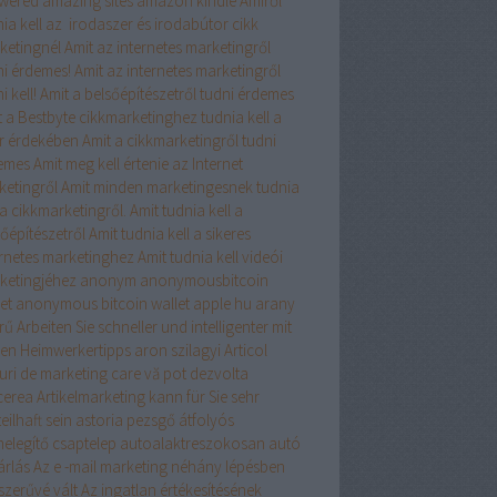
wered
amazing sites
amazon kindle
Amiről
ia kell az irodaszer és irodabútor cikk
ketingnél
Amit az internetes marketingről
ni érdemes!
Amit az internetes marketingről
i kell!
Amit a belsőépítészetről tudni érdemes
t a Bestbyte cikkmarketinghez tudnia kell a
er érdekében
Amit a cikkmarketingről tudni
emes
Amit meg kell értenie az Internet
ketingről
Amit minden marketingesnek tudnia
 a cikkmarketingről.
Amit tudnia kell a
őépítészetről
Amit tudnia kell a sikeres
ernetes marketinghez
Amit tudnia kell videói
ketingjéhez
anonym
anonymousbitcoin
et
anonymous bitcoin wallet
apple hu
arany
rű
Arbeiten Sie schneller und intelligenter mit
sen Heimwerkertipps
aron szilagyi
Articol
turi de marketing care vă pot dezvolta
cerea
Artikelmarketing kann für Sie sehr
eilhaft sein
astoria pezsgő
átfolyós
melegítő csaptelep
autoalaktreszokosan
autó
árlás
Az e -mail marketing néhány lépésben
szerűvé vált
Az ingatlan értékesítésének