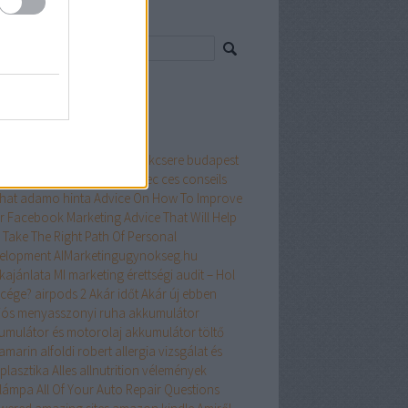
resés
ss topikok
mkék
öbméteres konténer
a4
ablakcsere budapest
ak árak
Achetez en ligne avec ces conseils
hat
adamo hinta
Advice On How To Improve
r Facebook Marketing
Advice That Will Help
 Take The Right Path Of Personal
elopment
AIMarketingugynokseg.hu
kajánlata MI marketing érettségi audit – Hol
 cége?
airpods 2
Akár időt
Akár új ebben
iós menyasszonyi ruha
akkumulátor
umulátor és motorolaj
akkumulátor töltő
amarin
alfoldi robert
allergia vizsgálat és
plasztika
Alles
allnutrition vélemények
ólámpa
All Of Your Auto Repair Questions