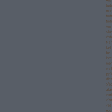
Ans
tudn
mar
tud
tudn
Ami
sik
érd
Mar
kell
bels
int
mar
wall
gyű
die
Sfa
afa
vort
víz
vás
egy