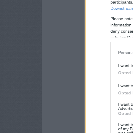
participants
Downstream 
Please note
information 
deny consent
in below Go
Persona
I want t
Opted 
I want t
Opted 
I want 
Advertis
Opted 
I want t
of my P
was col