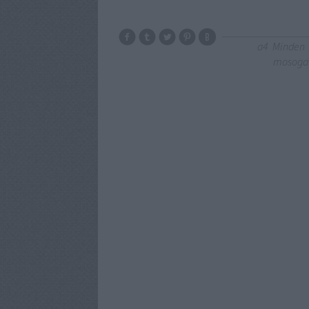
a4
Minden
mosogat