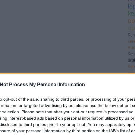
lé
ke
op
op
Ker
ker
Bud
Ker
árai
Ker
árai
goo
Not Process My Personal Information
Ker
Ker
ker
to opt-out of the sale, sharing to third parties, or processing of your per
Ker
formation for targeted advertising by us, please use the below opt-out s
Ker
r selection. Please note that after your opt-out request is processed y
ker
eing interest-based ads based on personal information utilized by us or
Ker
disclosed to third parties prior to your opt-out. You may separately opt-
árai
losure of your personal information by third parties on the IAB’s list of