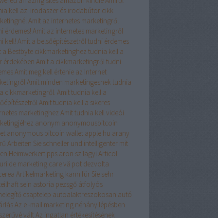
wered
amazing sites
amazon kindle
Amiről
ia kell az irodaszer és irodabútor cikk
ketingnél
Amit az internetes marketingről
ni érdemes!
Amit az internetes marketingről
i kell!
Amit a belsőépítészetről tudni érdemes
t a Bestbyte cikkmarketinghez tudnia kell a
er érdekében
Amit a cikkmarketingről tudni
emes
Amit meg kell értenie az Internet
ketingről
Amit minden marketingesnek tudnia
 a cikkmarketingről.
Amit tudnia kell a
őépítészetről
Amit tudnia kell a sikeres
ernetes marketinghez
Amit tudnia kell videói
ketingjéhez
anonym
anonymousbitcoin
et
anonymous bitcoin wallet
apple hu
arany
rű
Arbeiten Sie schneller und intelligenter mit
sen Heimwerkertipps
aron szilagyi
Articol
turi de marketing care vă pot dezvolta
cerea
Artikelmarketing kann für Sie sehr
eilhaft sein
astoria pezsgő
átfolyós
melegítő csaptelep
autoalaktreszokosan
autó
árlás
Az e -mail marketing néhány lépésben
szerűvé vált
Az ingatlan értékesítésének