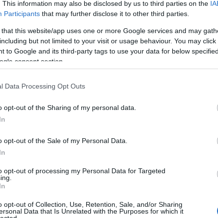
Ker
. This information may also be disclosed by us to third parties on the
IA
árai
Participants
that may further disclose it to other third parties.
goo
 that this website/app uses one or more Google services and may gath
Cik
including but not limited to your visit or usage behaviour. You may click 
Cik
 to Google and its third-party tags to use your data for below specifi
cik
ogle consent section.
Ker
Ker
Web
l Data Processing Opt Outs
Web
web
o opt-out of the Sharing of my personal data.
Wik
In
Wik
Ker
o opt-out of the Sale of my Personal Data.
Ker
In
ker
Ker
to opt-out of processing my Personal Data for Targeted
Ker
ing.
ker
In
o opt-out of Collection, Use, Retention, Sale, and/or Sharing
Go
ersonal Data that Is Unrelated with the Purposes for which it
Bu
lected.