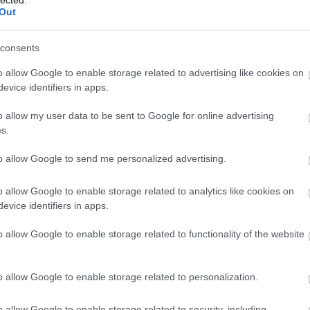
Out
A G
egy
consents
nag
kom
o allow Google to enable storage related to advertising like cookies on
evice identifiers in apps.
EA
Bu
o allow my user data to be sent to Google for online advertising
au
s.
Hun
to allow Google to send me personalized advertising.
Bes
aut
fűté
o allow Google to enable storage related to analytics like cookies on
hun
evice identifiers in apps.
fűté
dow
o allow Google to enable storage related to functionality of the website
Bud
táb
sze
o allow Google to enable storage related to personalization.
o allow Google to enable storage related to security, including