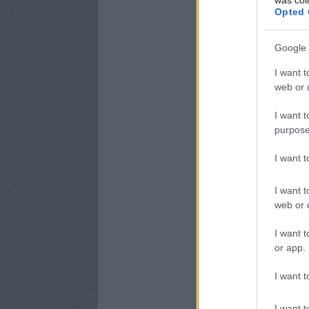
Opted 
Google 
I want t
web or d
I want t
purpose
I want 
I want t
web or d
I want t
or app.
I want t
I want t