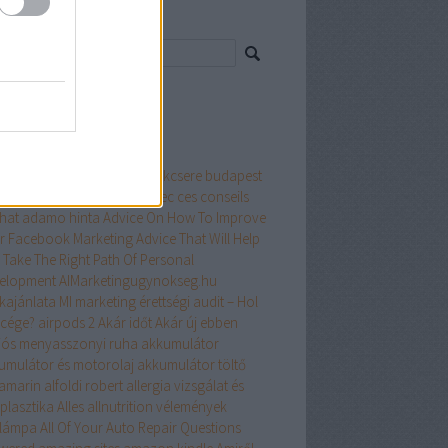
resés
ss topikok
mkék
öbméteres konténer
a4
ablakcsere budapest
ak árak
Achetez en ligne avec ces conseils
hat
adamo hinta
Advice On How To Improve
r Facebook Marketing
Advice That Will Help
 Take The Right Path Of Personal
elopment
AIMarketingugynokseg.hu
kajánlata MI marketing érettségi audit – Hol
 cége?
airpods 2
Akár időt
Akár új ebben
iós menyasszonyi ruha
akkumulátor
umulátor és motorolaj
akkumulátor töltő
amarin
alfoldi robert
allergia vizsgálat és
plasztika
Alles
allnutrition vélemények
ólámpa
All Of Your Auto Repair Questions