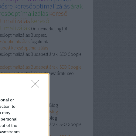
pésre keresőoptimalizálás
árak
resőoptimalizálás
kereső
timalizálás
kereső
timalizálás
Onlinemarketing101
esőoptimalizálás Budpest,
esőoptimalizálás
fogalmak
apest keresőoptimalizálás
esőoptimalizálás Budapest árak: SEO Google
esőoptimalizálás Budapest árak: SEO Google
keresőoptimalizálás budapest árak: seo
gle árai
esőoptimalizálás SEO Blog
esőoptimalizálás SEO Blog
esőoptimalizálás seo blog
sonal or
esőoptimalizálás Budapest Blog
ection to
esőoptimalizálás Budapest Blog
ou may
esőoptimalizálás budapest blog
 personal
esőoptimalizálás Budapest árak: SEO Google
out of the
 downstream