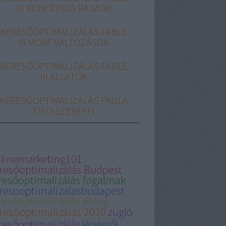
III KONCEPCIÓ RAJZOK
KERESŐOPTIMALIZÁLÁS FABLE
III MORF VÁLTOZÁSOK
KERESŐOPTIMALIZÁLÁS FABLE
III ÁLLATOK
KERESŐOPTIMALIZÁLÁS PAULA
TISO SZEREPEI
linemarketing101
resőoptimalizálás Budpest
resőoptimalizálás fogalmak
resooptimalizalasbudapest
resőoptimalizálás eblog
resőoptimalizálás 2020
zugló
resőoptimalizálás
lépésről