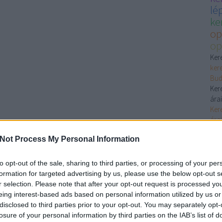
lé
ke
op
op
Ker
ker
Bud
Ker
árai
Ker
árai
goo
Not Process My Personal Information
Ker
Ker
ker
to opt-out of the sale, sharing to third parties, or processing of your per
Ker
formation for targeted advertising by us, please use the below opt-out s
Ker
r selection. Please note that after your opt-out request is processed y
ker
eing interest-based ads based on personal information utilized by us or
Ker
disclosed to third parties prior to your opt-out. You may separately opt-
árai
losure of your personal information by third parties on the IAB’s list of