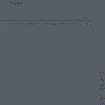
TOVÁBB
Szólj hozzá!
Cikk marketing tanácsok
amelyek növelhetik vállalkozását
On
Ke
ke
Ke
ke
Ke
ke