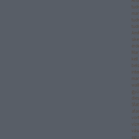
Ans
tudn
mar
tud
tudn
Ami
sik
érd
Mar
kell
bels
int
mar
wall
gyű
die
Sfa
afa
vort
víz
vás
egy