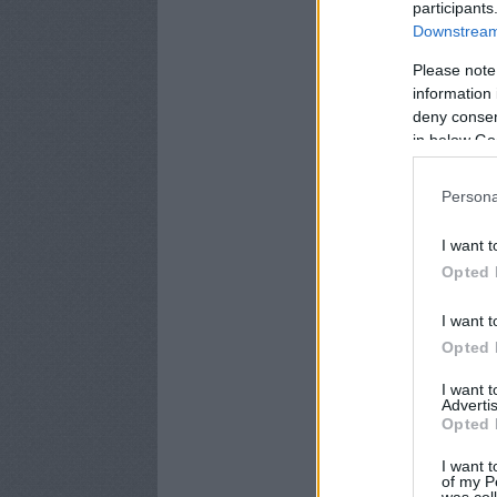
participants
Downstream 
Please note
information 
deny consent
in below Go
Persona
I want t
Opted 
I want t
Opted 
I want 
Advertis
Opted 
I want t
of my P
was col