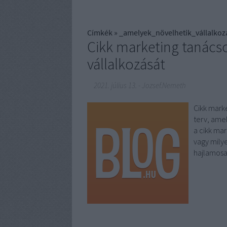
Címkék
»
_amelyek_növelhetik_vállalkoz
Cikk marketing tanács
vállalkozását
2021. július 13.
-
Jozsef.Nemeth
Cikk mark
terv, ame
a cikk mar
vagy milye
hajlamos