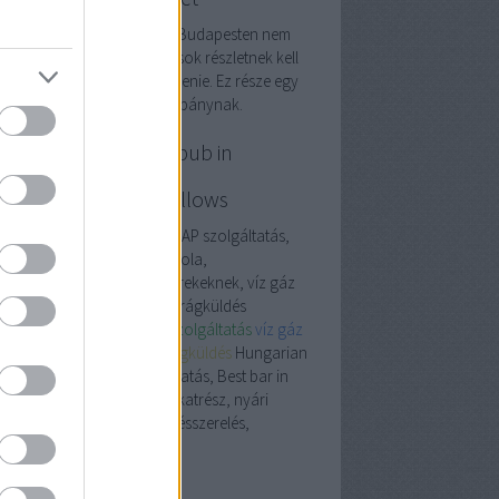
oogle keresőoptimalizálás Budapesten nem
 egyszerű feladat. Nagyon sok részletnek kell
yon harmónikusan összeillenie. Ez része egy
plex online marketing kampánynak.
P szolgáltatás, Best pub in
dapest, autósiskola,
tóalkatrész, down pillows
garian down comforters, EAP szolgáltatás,
t pub in Budapest, autósiskola,
óalkatrész, nyári tábor gyerekeknek, víz gáz
sszerelés, személyi edző, virágküldés
garian down pillows
Eap szolgáltatás
víz gáz
sszerelő
személyi edző
virágküldés
Hungarian
n comforters, EAP szolgáltatás, Best bar in
apest, autósiskola, autóalkatrész, nyári
or gyerekeknek, víz gáz fűtésszerelés,
mélyi edző, virágküldés