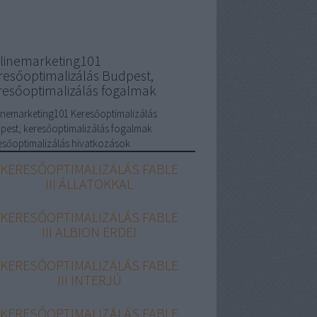
linemarketing101
resőoptimalizálás Budpest,
resőoptimalizálás fogalmak
inemarketing101 Keresőoptimalizálás
pest, keresőoptimalizálás fogalmak
esőoptimalizálás hivatkozások
KERESŐOPTIMALIZÁLÁS FABLE
III ÁLLATOKKAL
KERESŐOPTIMALIZÁLÁS FABLE
III ALBION ERDEI
KERESŐOPTIMALIZÁLÁS FABLE
III INTERJÚ
KERESŐOPTIMALIZÁLÁS FABLE