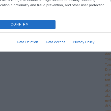
Ke
cation functionality and fraud prevention, and other user protection.
Fri
CONFIRM
Cí
Data Deletion
Data Access
Privacy Policy
3 k
abl
dac
You
You
Dev
érté
tart
akc
akk
akv
mell
áll