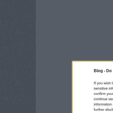
Blog -
Do 
If you wish 
sensitive in
confirm you
continue se
information 
further disc