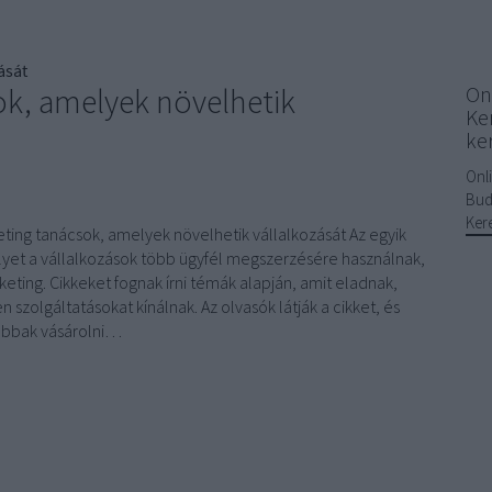
ását
ok, amelyek növelhetik
On
Ke
ke
Onl
Bud
Ker
eting tanácsok, amelyek növelhetik vállalkozását Az egyik
lyet a vállalkozások több ügyfél megszerzésére használnak,
keting. Cikkeket fognak írni témák alapján, amit eladnak,
n szolgáltatásokat kínálnak. Az olvasók látják a cikket, és
abbak vásárolni…