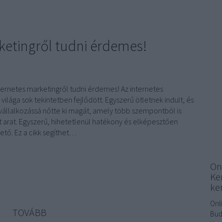
ketingről tudni érdemes!
ternetes marketingről tudni érdemes! Az internetes
világa sok tekintetben fejlődött. Egyszerű ötletnek indult, és
vállalkozássá nőtte ki magát, amely több szempontból is
t arat. Egyszerű, hihetetlenül hatékony és elképesztően
ető. Ez a cikk segíthet…
On
Ke
ke
Onl
TOVÁBB
Bud