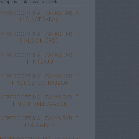
esőoptimalizálás hivatkozások
KERESŐOPTIMALIZÁLÁS FABLE
III ÁLLATOKKAL
KERESŐOPTIMALIZÁLÁS FABLE
III ALBION ERDEI
KERESŐOPTIMALIZÁLÁS FABLE
III INTERJÚ
KERESŐOPTIMALIZÁLÁS FABLE
III KONCEPCIÓ RAJZOK
KERESŐOPTIMALIZÁLÁS FABLE
III MORF VÁLTOZÁSOK
KERESŐOPTIMALIZÁLÁS FABLE
III ÁLLATOK