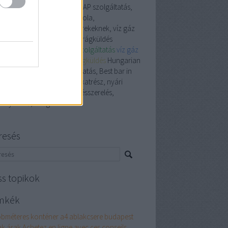
garian down comforters, EAP szolgáltatás,
t pub in Budapest, autósiskola,
óalkatrész, nyári tábor gyerekeknek, víz gáz
sszerelés, személyi edző, virágküldés
garian down pillows
Eap szolgáltatás
víz gáz
sszerelő
személyi edző
virágküldés
Hungarian
n comforters, EAP szolgáltatás, Best bar in
apest, autósiskola, autóalkatrész, nyári
or gyerekeknek, víz gáz fűtésszerelés,
mélyi edző, virágküldés
resés
ss topikok
mkék
öbméteres konténer
a4
ablakcsere budapest
ak árak
Achetez en ligne avec ces conseils