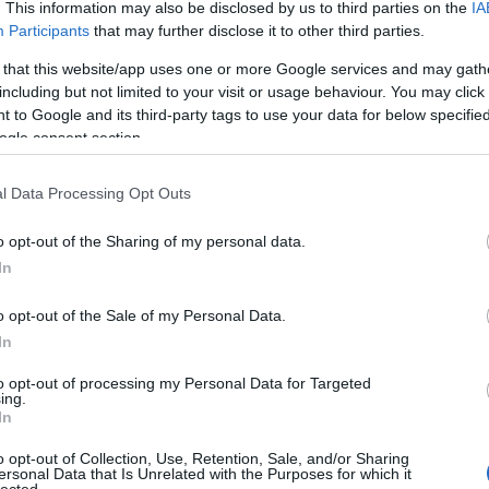
árai
. This information may also be disclosed by us to third parties on the
IA
Ker
Participants
that may further disclose it to other third parties.
árai
 that this website/app uses one or more Google services and may gath
goo
including but not limited to your visit or usage behaviour. You may click 
Ker
 to Google and its third-party tags to use your data for below specifi
Ker
ogle consent section.
ker
Ker
Ker
l Data Processing Opt Outs
ker
Ker
o opt-out of the Sharing of my personal data.
árai
In
Ker
árai
o opt-out of the Sale of my Personal Data.
goo
In
Cik
Cik
to opt-out of processing my Personal Data for Targeted
cik
ing.
Ker
In
Ker
o opt-out of Collection, Use, Retention, Sale, and/or Sharing
Web
ersonal Data that Is Unrelated with the Purposes for which it
Web
lected.