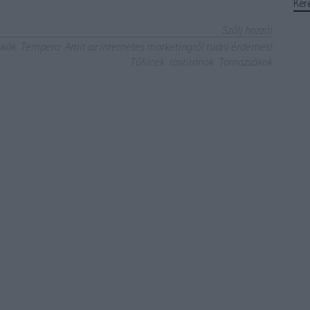
Ker
Szólj hozzá!
skák
Tempera
Amit az internetes marketingről tudni érdemes!
Tűfilcek
rostirónok
Tornazsákok