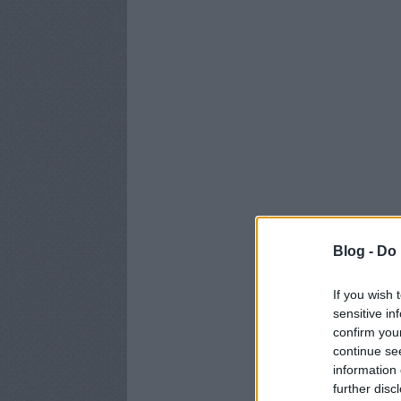
Blog -
Do 
If you wish 
sensitive in
confirm you
continue se
information 
further disc