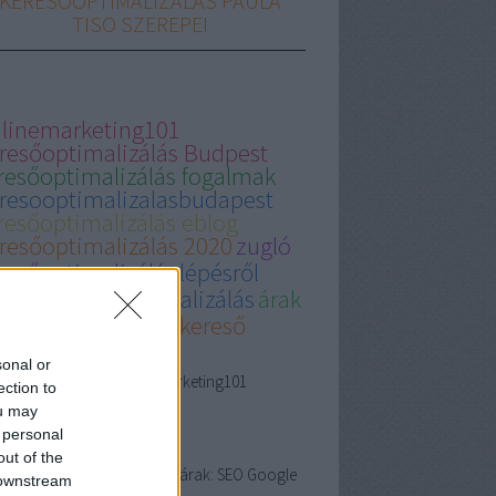
KERESŐOPTIMALIZÁLÁS PAULA
TISO SZEREPEI
linemarketing101
resőoptimalizálás Budpest
resőoptimalizálás fogalmak
resooptimalizalasbudapest
resőoptimalizálás eblog
resőoptimalizálás 2020
zugló
resőoptimalizálás
lépésről
pésre keresőoptimalizálás
árak
resőoptimalizálás
kereső
timalizálás
kereső
sonal or
timalizálás
Onlinemarketing101
ection to
esőoptimalizálás Budpest,
ou may
esőoptimalizálás
fogalmak
 personal
apest keresőoptimalizálás
out of the
esőoptimalizálás Budapest árak: SEO Google
 downstream