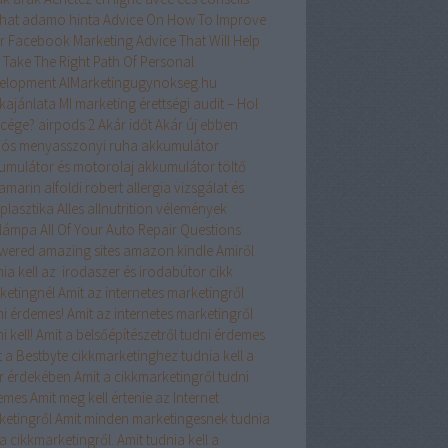
hat
adamo hinta
Advice On How To Improve
r Facebook Marketing
Advice That Will Help
 Take The Right Path Of Personal
elopment
AIMarketingugynokseg.hu
kajánlata MI marketing érettségi audit – Hol
 cége?
airpods 2
Akár időt
Akár új ebben
iós menyasszonyi ruha
akkumulátor
umulátor és motorolaj
akkumulátor töltő
amarin
alfoldi robert
allergia vizsgálat és
plasztika
Alles
allnutrition vélemények
ólámpa
All Of Your Auto Repair Questions
wered
amazing sites
amazon kindle
Amiről
ia kell az irodaszer és irodabútor cikk
ketingnél
Amit az internetes marketingről
ni érdemes!
Amit az internetes marketingről
i kell!
Amit a belsőépítészetről tudni érdemes
t a Bestbyte cikkmarketinghez tudnia kell a
er érdekében
Amit a cikkmarketingről tudni
emes
Amit meg kell értenie az Internet
ketingről
Amit minden marketingesnek tudnia
 a cikkmarketingről.
Amit tudnia kell a