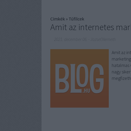
Címkék
»
Tűfilcek
Amit az internetes mar
2021. december 06.
-
Jozsef.Nemeth
Amit az in
marketing 
hatalmas 
nagy siker
megfizeth