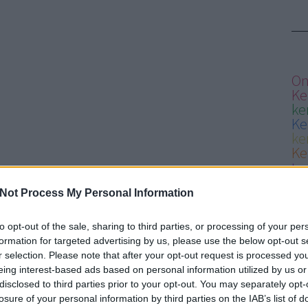
On
Ke
ke
Ke
ke
Ke
ke
lé
Not Process My Personal Information
ke
op
to opt-out of the sale, sharing to third parties, or processing of your per
op
formation for targeted advertising by us, please use the below opt-out s
Ker
r selection. Please note that after your opt-out request is processed y
ker
eing interest-based ads based on personal information utilized by us or
Bud
disclosed to third parties prior to your opt-out. You may separately opt-
Ker
losure of your personal information by third parties on the IAB’s list of