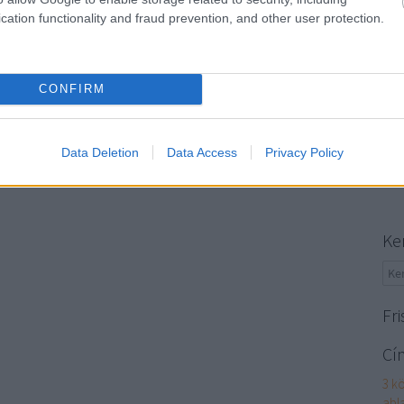
Hun
cation functionality and fraud prevention, and other user protection.
Bes
aut
fűté
hun
CONFIRM
fűté
dow
Bud
Data Deletion
Data Access
Privacy Policy
táb
sze
Ke
Fri
Cí
3 k
abl