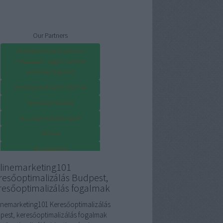
Our Partners
Keresőoptimalizálás prémium
linképítéssel – Hogyan növelheti
weboldalad forgalmát?
Keresőoptimalizálás és SEO Árak
Kereső optimalizálás
Keresőoptimalizálás tippek
SEO árak
SEO szolgáltatás
linemarketing101
resőoptimalizálás Budpest,
resőoptimalizálás fogalmak
inemarketing101 Keresőoptimalizálás
pest, keresőoptimalizálás fogalmak