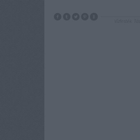
Vízfesték
Tá