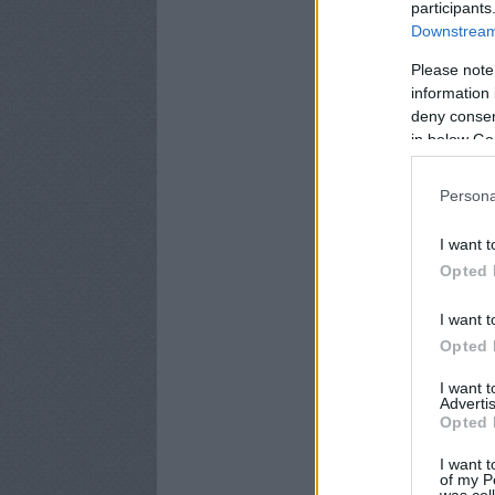
participants
Downstream 
Please note
information 
deny consent
in below Go
Persona
I want t
Opted 
I want t
Opted 
I want 
Advertis
Opted 
I want t
of my P
was col