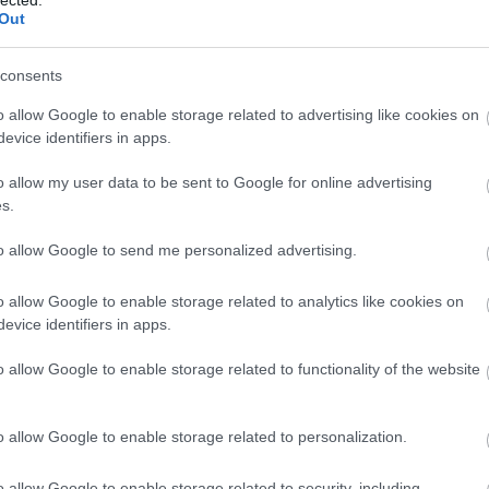
web
Out
Wik
Wik
consents
Ker
Ker
o allow Google to enable storage related to advertising like cookies on
ker
evice identifiers in apps.
Ker
Ker
o allow my user data to be sent to Google for online advertising
ker
s.
Go
to allow Google to send me personalized advertising.
Bu
o allow Google to enable storage related to analytics like cookies on
A G
evice identifiers in apps.
egy
nag
o allow Google to enable storage related to functionality of the website
kom
EA
o allow Google to enable storage related to personalization.
Bu
au
o allow Google to enable storage related to security, including