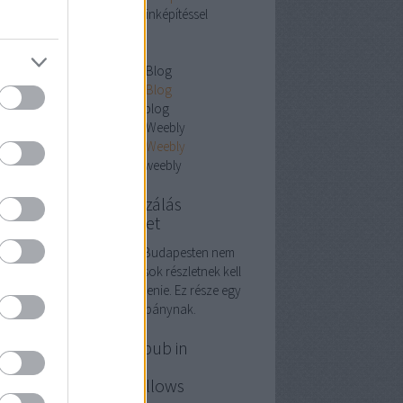
oldal keresőoptimalizálás linképítéssel
ipedia SEO
ipedia SEO
wikipedia seo
esőoptimalizálás Budapest Blog
esőoptimalizálás Budapest Blog
esőoptimalizálás budapest blog
esőoptimalizálás Budapest Weebly
esőoptimalizálás Budapest Weebly
esőoptimalizálás budapest weebly
ogle keresőoptimalizálás
dapest, online market
oogle keresőoptimalizálás Budapesten nem
 egyszerű feladat. Nagyon sok részletnek kell
yon harmónikusan összeillenie. Ez része egy
plex online marketing kampánynak.
P szolgáltatás, Best pub in
dapest, autósiskola,
tóalkatrész, down pillows