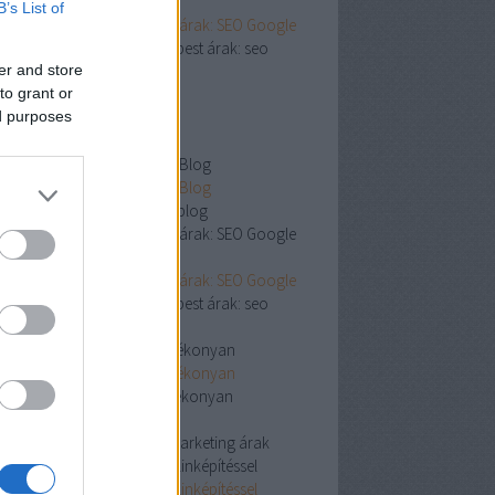
B’s List of
esőoptimalizálás Budapest árak: SEO Google
keresőoptimalizálás budapest árak: seo
er and store
gle árai
to grant or
esőoptimalizálás SEO Blog
ed purposes
esőoptimalizálás SEO Blog
esőoptimalizálás seo blog
esőoptimalizálás Budapest Blog
esőoptimalizálás Budapest Blog
esőoptimalizálás budapest blog
esőoptimalizálás Budapest árak: SEO Google
esőoptimalizálás Budapest árak: SEO Google
keresőoptimalizálás budapest árak: seo
gle árai
kmarketing könnyen és hatékonyan
kmarketing könnyen és hatékonyan
kmarketing könnyen és hatékonyan
esőmarketing árak
esőmarketing árak
keresőmarketing árak
oldal keresőoptimalizálás linképítéssel
oldal keresőoptimalizálás linképítéssel