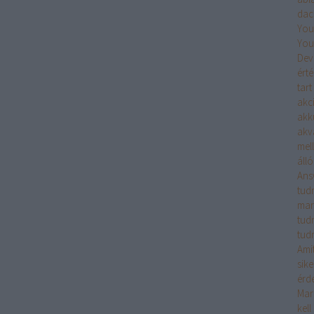
dac
You
You
Dev
érté
tart
akc
akk
akv
mell
áll
Ans
tudn
mar
tud
tudn
Ami
sik
érd
Mar
kell