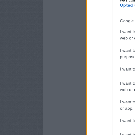
Opted 
Google 
I want t
web or d
I want t
purpose
I want 
I want t
web or d
I want t
or app.
I want t
I want t