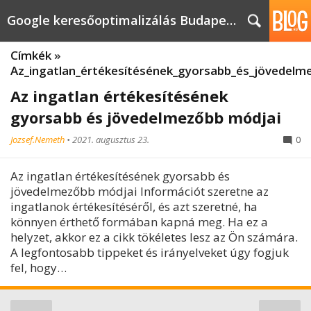
Google keresőoptimalizálás Budapest, online market
Címkék
»
Az_ingatlan_értékesítésének_gyorsabb_és_jövedelm
Az ingatlan értékesítésének
gyorsabb és jövedelmezőbb módjai
Jozsef.Nemeth
•
2021. augusztus 23.
0
Az ingatlan értékesítésének gyorsabb és
jövedelmezőbb módjai Információt szeretne az
ingatlanok értékesítéséről, és azt szeretné, ha
könnyen érthető formában kapná meg. Ha ez a
helyzet, akkor ez a cikk tökéletes lesz az Ön számára.
A legfontosabb tippeket és irányelveket úgy fogjuk
fel, hogy…