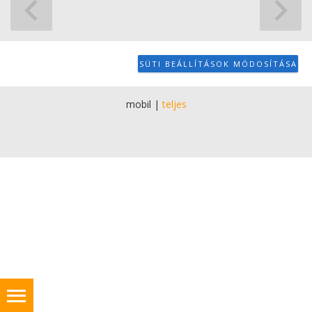
SÜTI BEÁLLÍTÁSOK MÓDOSÍTÁSA
mobil
|
teljes
szőnyegtakarítás