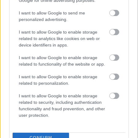
Google for online advertising purposes.
I want to allow Google to send me
personalized advertising.
A Tartalomszolgáltató
I want to allow Google to enable storage
related to analytics like cookies on web or
Smart-Villszer Kft.
Cégnév
device identifiers in apps.
I want to allow Google to enable storage
2336 ...
Székhely
related to functionality of the website or app.
I want to allow Google to enable storage
related to personalization.
I want to allow Google to enable storage
related to security, including authentication
functionality and fraud prevention, and other
user protection.
CONFIRM