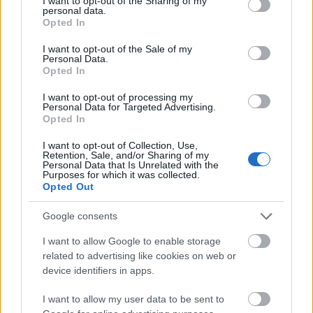
not limited to your visit or usage behaviour. You may click to
I want to opt-out of the Sharing of my
Jozsef.Nemeth
•
2026. február 13.
0
personal data.
grant or deny consent to Google and its third-party tags to
Opted In
use your data for below specified purposes in below Google
A
Smart-Villszer Kft.
csapata abban hisz, hogy a
consent section.
I want to opt-out of the Sale of my
Personal Data.
stabil elektromos hálózat az otthon alapja.
Opted In
Dunavarsányi székhellyel, de országos szemlélettel ...
I want to opt-out of processing my
Personal Data for Targeted Advertising.
Opted In
IMPRESSZUM
I want to opt-out of Collection, Use,
Jozsef.Nemeth
•
2026. február 13.
0
Retention, Sale, and/or Sharing of my
Personal Data that Is Unrelated with the
Purposes for which it was collected.
Opted Out
Google consents
SMART-VILLSZER KFT.
I want to allow Google to enable storage
IMPRESSZUM
related to advertising like cookies on web or
device identifiers in apps.
I want to allow my user data to be sent to