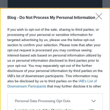
Blog -
Do Not Process My Personal Information
If you wish to opt-out of the sale, sharing to third parties, or
SZERKESZTÉSI ELVEK
processing of your personal or sensitive information for
Jozsef.Nemeth
•
2026. február 13.
0
targeted advertising by us, please use the below opt-out
section to confirm your selection. Please note that after your
opt-out request is processed you may continue seeing
interest-based ads based on personal information utilized by
SZERZŐ
us or personal information disclosed to third parties prior to
your opt-out. You may separately opt-out of the further
Jozsef.Nemeth
•
2026. február 13.
0
disclosure of your personal information by third parties on the
IAB’s list of downstream participants. This information may
Hartmann Attila
vagyok, a
Smart-Villszer Kft.
also be disclosed by us to third parties on the
IAB’s List of
ügyvezetője. Ezen a felületen az elektromos
Downstream Participants
that may further disclose it to other
third parties.
rendszerek világáról, a modern kivitelezésről és ...
Please note that this website/app uses one or more Google
Personal Data Processing Opt Outs
RÓLUNK
services and may gather and store information including but