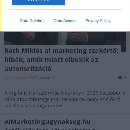
Data Deletion
Data Access
Privacy Policy
Róth Miklós ai marketing szakértő:
hibák, amik miatt elbukik az
automatizáció
Jozsef.Nemeth
•
2026. január 12.
0
A digitális transzformáció korában, 2026 küszöbén a
vállalatok többsége már felismerte, hogy az élőerő
kiváltása és a folyamatok ...
AIMarketingugynokseg.hu