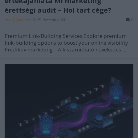
értékajánlata MI marketing
érettségi audit – Hol tart cége?
Jozsef.Nemeth
•
2025. december 28.
0
Premium Link-Building Services Explore premium
link-building options to boost your online visibility.
Prediktív marketing – A kiszámítható növekedés ...